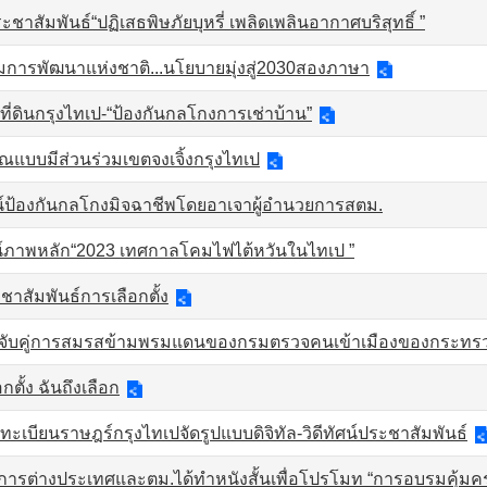
ระชาสัมพันธ์“ปฏิเสธพิษภัยบุหรี่ เพลิดเพลินอากาศบริสุทธิ์ ”
ารพัฒนาแห่งชาติ...นโยบายมุ่งสู่2030สองภาษา
ี่ดินกรุงไทเป-“ป้องกันกลโกงการเช่าบ้าน”
แบบมีส่วนร่วมเขตจงเจิ้งกรุงไทเป
ัศน์ป้องกันกลโกงมิจฉาชีพโดยอาเจาผู้อำนวยการสตม.
ทัศน์ภาพหลัก“2023 เทศกาลโคมไฟไต้หวันในไทเป ”
าสัมพันธ์การเลือกตั้ง
ารจับคู่การสมรสข้ามพรมแดนของกรมตรวจคนเข้าเมืองของกระท
กตั้ง ฉันถึงเลือก
ะเบียนราษฎร์กรุงไทเปจัดรูปแบบดิจิทัล-วิดีทัศน์ประชาสัมพันธ์
ารต่างประเทศและตม.ได้ทำหนังสั้นเพื่อโปรโมท “การอบรมคุ้มครอง