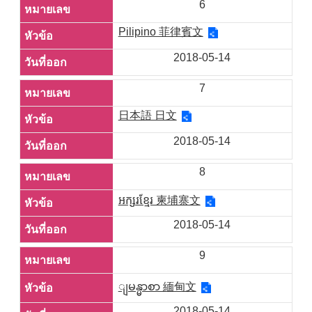
6
Pilipino 菲律賓文
2018-05-14
7
日本語 日文
2018-05-14
8
អក្សរខ្មែរ 柬埔寨文
2018-05-14
9
ျမန္မာစာ 緬甸文
2018-05-14