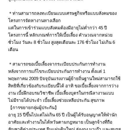
＊ท่านสามารถลงทะเบียนแบบเศรษฐกิจหรือแบบสังคมของ
โครงการจัดหางานทางเลือก
แต่ในการเข้าร่วมแบบสังคมต้องมีอายุไม่ต่ำกว่า 45 ปี
โครงการนี้ หลักเกณฑ์การให้เบี้ยเลี้ยง คำนวณจากหน่วย
ชั่วโมง วันละ 8 ชั่วโมง สูงสุดเดือนละ 176 ชั่วโมง ไม่เกิน 6
เดือน
＊สามารถขอเบี้ยเลี้ยงจากระเบียบประกันการทำงาน
หลังจากการแก้ไขระเบียบประกันการทำงาน ตั้งแต่ 1
พฤษภาคม 2009 ปัจจุบันแรงงานผู้ย้ายถิ่นฐานใหม่สามารถใช้
สิทธิที่เกี่ยวข้องกับระเบียบนี้ได้ อาทิ ขอเบี้ยเลี้ยงจากการว่าง
งาน เบี้ยฝึกอบรมวิชาชีพ เบี้ยเลี้ยงบุตรในกรณีลางานแบบ
ไม่มีรายได้ประจำ เบี้ยเลี้ยงช่วยเหลือประกัน สุขภาพ
【การขยายกลุ่มผู้ประกัน】
อายุ 15 ปีขึ้นไปแต่ไม่เกิน 65 ปี เป็นผู้ได้รับอนุญาตให้พำนัก
อาศัยและทำงานในไต้หวันตามกฎหมาย เป็นลูกจ้างที่ถือ
สัญชาติต่างประเทศ จีนแผ่นดินใหญ่ ฮ่องกง มาเก๊า และสมรส