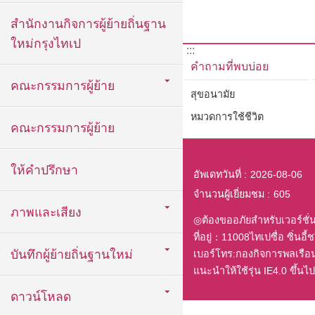
สำนักงานกิจการผู้ย้ายถิ่นฐาน
ใหม่กรุงไทเป
:::
คำถามที่พบบ่อย
คณะกรรมการผู้ย้าย
สุขอนามัย
หมวดการใช้ชีวิต
คณะกรรมการผู้ย้าย
ให้คำปรึกษา
อัพเดทวันที่
2026-08-06
จำนวนผู้เยี่ยมชม
605
ภาพและเสียง
◎ต้องขออภัยสำหรับเวอร์ชั่
ที่อยู่：11008ไทเปซื่อ ซิ่นอี้ชวี 
บันทึกผู้ย้ายถิ่นฐานใหม่
เบอร์โทร:กองกิจการพลเรื
แนะนำให้ใช้รุ่น IE4.0 ขึ้
ดาวน์โหลด