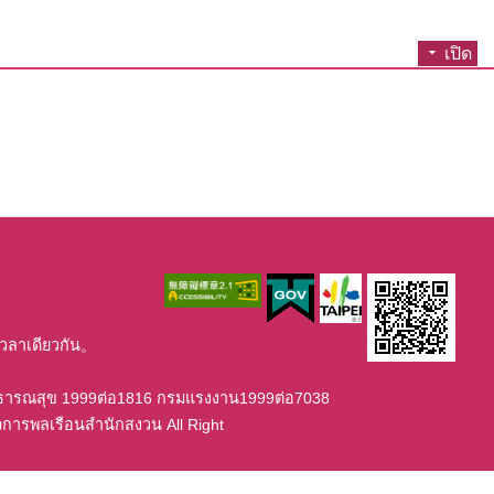
เปิด
เวลาเดียวกัน。
าธารณสุข 1999ต่อ1816 กรมแรงงาน1999ต่อ7038
จการพลเรือนสำนักสงวน All Right