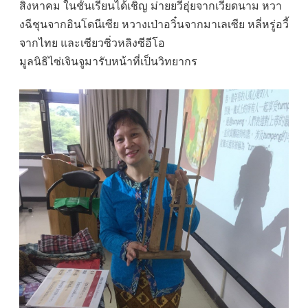
สิงหาคม ในชั้นเรียนได้เชิญ ม่ายยวี่ฮุ่ยจากเวียดนาม หวา
งฉีชุนจากอินโดนีเซีย หวางเป่าอวิ๋นจากมาเลเซีย หลี่หรู่อวี้
จากไทย และเซียวซิ่วหลิงซีอีโอ
มูลนิธิไซ่เจินจูมารับหน้าที่เป็นวิทยากร