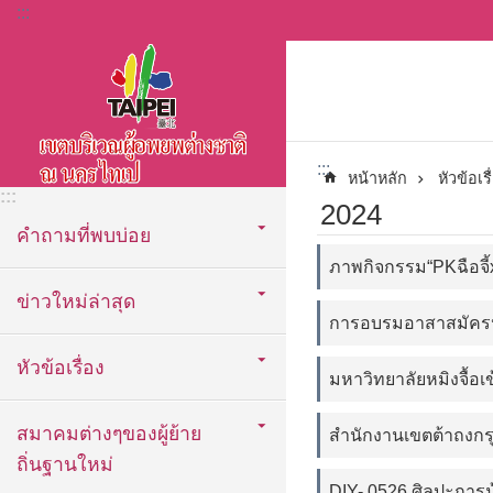
:::
ข้ามไปที่บล็อกเนื้อหาหลัก
:::
หน้าหลัก
หัวข้อเรื
:::
2024
คำถามที่พบบ่อย
ภาพกิจกรรม“PKฉือจี้
ข่าวใหม่ล่าสุด
การอบรมอาสาสมัครปร
หัวข้อเรื่อง
มหาวิทยาลัยหมิงจื้อเข
สมาคมต่างๆของผู้ย้าย
สำนักงานเขตต้าถงกรุ
ถิ่นฐานใหม่
DIY- 0526 ศิลปะการม