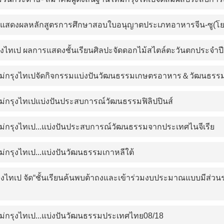
ดแสดงผลหลักสูตรการศึกษาสอบใบอนุญาตประเภทอาหารจีน-ซู(โยว)พี๋ 
ุงไทเป ผลการแสดงชั้นเรียนศิลปะจัดดอกไม้สไตล์ตะวันตกประจำป
นใหม่กรุงไทเปจัดกิจกรรมแบ่งปันวัฒนธรรมเกษตรอาหาร＆วัฒนธรรมเ
ใหม่กรุงไทเปแบ่งปันประสบการณ์วัฒนธรรมฟิลิปปินส์
ใหม่กรุงไทเป...แบ่งปันประสบการณ์วัฒนธรรมจากประเทศไนจีเรีย
หม่กรุงไทเป...แบ่งปันวัฒนธรรมเกาหลีใต้
งไทเป จัด“ชั้นเรียนค้นพบต้าถงและเข้าร่วมงบประมาณแบบมีส่วนร่
ใหม่กรุงไทเป...แบ่งปันวัฒนธรรมประเทศไทย08/18