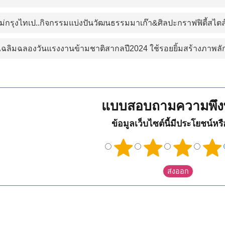
หม่กรุงไทเป..กิจกรรมแบ่งปันวัฒนธรรมมาเก๊า&ศิลปะกราฟฟิตี้สไตล
ลิมฉลองวันแรงงานข้ามชาติสากลปี2024 ใช้รอยยิ้มสร้างภาพล
แบบสอบถามความพึง
ข้อมูลเว็บไซต์นี้มีประโยชน์หร