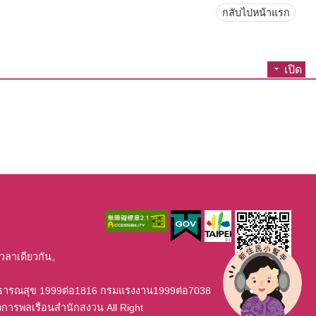
กลับไปหน้าแรก
เปิด
เวลาเดียวกัน。
าธารณสุข 1999ต่อ1816 กรมแรงงาน1999ต่อ7038
จการพลเรือนสำนักสงวน All Right