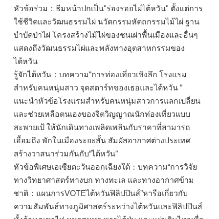
หัวข้อร่วม：ธีมหน้าปกเป็น"ร่องรอยไผ่ไต้หวัน" ตั้งแต่การ
ใช้ชีวิตและวัฒนธรรมไผ่ นวัตกรรมหัตถกรรมไม้ไผ่ ฐาน
บำบัดป่าไผ่ โครงสร้างไม้ไผ่ของชนเผ่าพื้นเมืองและอื่นๆ
แสดงถึงวัฒนธรรมไผ่และพลังทางอุตสาหกรรมของ
ไต้หวัน
รู้จักไต้หวัน：บทความ“การท่องเที่ยวเชิงลึก โรงแรม
สำหรับคนหนุ่มสาว จุดสตาร์ทของเธอและไต้หวัน ”
แนะนำหัวข้อโรงแรมสำหรับคนหนุ่มสาวการแลกเปลี่ยน
และช่วยเหลือตนเองของจิตวิญญาณนักท่องเที่ยวแบบ
สะพายเป้ ให้นักเดินทางเพลิดเพลินกับราคาที่สามารถ
เอื้อมถึง พักในเมืองระยะสั้น สัมผัสอากาศต่างประเทศ
สร้างวาสนาร่วมกันกับ“ไต้หวัน”
หัวข้อพิเศษเอเซียตะวันออกเฉียงใต้：บทความ“การวิจัย
ทางวิทยาศาสตร์ทางบก ทางทะเล และทางอากาศข้าม
ชาติ：แผนการVOTEไต้หวันฟิลิปปินส์”หารือเกี่ยวกับ
ความสัมพันธ์ทางภูมิศาสตร์ระหว่างไต้หวันและฟิลิปปินส์