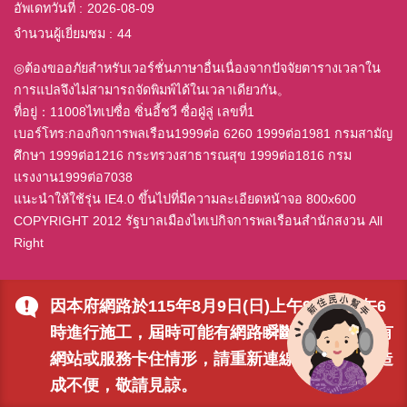
อัพเดทวันที่
2026-08-09
จำนวนผู้เยี่ยมชม
44
◎ต้องขออภัยสำหรับเวอร์ชั่นภาษาอื่นเนื่องจากปัจจัยตารางเวลาใน
การแปลจึงไม่สามารถจัดพิมพ์ได้ในเวลาเดียวกัน。
ที่อยู่：11008ไทเปซื่อ ซิ่นอี้ชวี ซื่อฝู่ลู่ เลขที่1
เบอร์โทร:กองกิจการพลเรือน1999ต่อ 6260 1999ต่อ1981 กรมสามัญ
ศึกษา 1999ต่อ1216 กระทรวงสาธารณสุข 1999ต่อ1816 กรม
แรงงาน1999ต่อ7038
แนะนำให้ใช้รุ่น IE4.0 ขึ้นไปที่มีความละเอียดหน้าจอ 800x600
COPYRIGHT 2012 รัฐบาลเมืองไทเปกิจการพลเรือนสำนักสงวน All
Right
因本府網路於115年8月9日(日)上午9時至下午6
時進行施工，屆時可能有網路瞬斷之情形，若有
網站或服務卡住情形，請重新連線即可排除，造
成不便，敬請見諒。