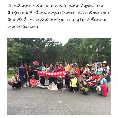
สถาน2เส้นทาง เริ่มจากอาคารสถานที่สำคัญซิ่นอี้กงห
มินฮุ่ยกวาน(ซื่อซื่อหนานชุน) เส้นทางผ่านโรงเรียนประถม
ศึกษาซิ่นอี้ เขตอนุรักษ์ไทเปซู่ฮวา และอุโมงค์เซี้ยงซาน
อนุสาวรีย์คนงาน