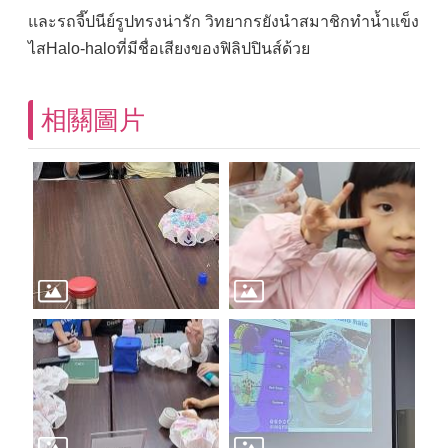
และรถจี๊ปนีย์รูปทรงน่ารัก วิทยากรยังนำสมาชิกทำน้ำแข็ง
ไสHalo-haloที่มีชื่อเสียงของฟิลิปปินส์ด้วย
相關圖片