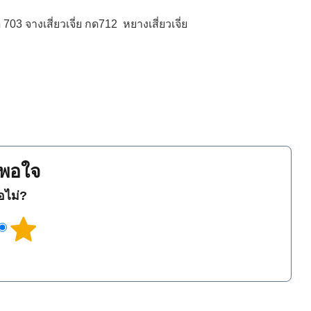
03 จางเสี่ยวเจี่ย กด712 หยางเสี่ยวเจี่ย
พอใจ
ือไม่?