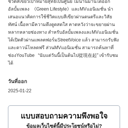
ชีวิตสีเขียวเป้าหมายสุทธิเป็นศูนย์ ไม่นานมานี้ได้ออก
อัลบั้มเพลง 《Green Lifestyle》และMVแอนิเมชั่น นำ
เสนอแนวคิดการใช้ชีวิตแบบสีเขียวผ่านดนตรีและวิสัย
ทัศน์ เนื้อหามีความดึงดูดสดใส คาดหวังว่าจะขยายผ่าน
หลากหลายช่องทาง สำหรับอัลบั้มเพลงและMVแอนิเมชั่น
ได้เปิดตัวผ่านแพลตฟอร์มStreetVoice แล้ว สามารถรับฟัง
และดาวน์โหลดฟรี ส่วนMVแอนิเมชั่น สามารถค้นหาที่
ช่องYouTube “นับแต่วันนี้เป็นต้นไป從現在起” เข้ารับชม
ได้
วันที่ออก
2025-01-22
แบบสอบถามความพึงพอใจ
ข้อมูลเว็บไซต์นี้มีประโยชน์หรือไม่?