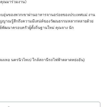
 รอคุณมาร่วมงาน》
ความอบอุ่นของพวกเขาผ่านอาหารจานอร่อยของประเทศแม่ งาน
ตวิญญาณรู้สึกถึงความมีเสน่ห์ของวัฒนธรรมหลากหลายด้วย
์พัฒนาครอบครัวผู้ตั้งถิ่นฐานใหม่ คุณจาง นัก
ขตจงเหอ นครนิวไทเป ใกล้สถานีรถไฟฟ้าตลาดหย่งอัน)